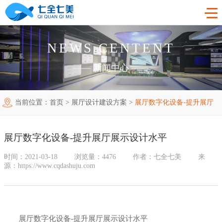
NEWS CENTENT
首页
——
新闻中心
——
工程案例
当前位置：
首页
>
展厅设计建设方案
>
展厅数字化设备-提升展厅
产品中心
法制教育基地
展示设计水平
购买指南
廉洁廉政展厅
法制教育基地数字化设备
展厅数字化设备-提升展厅展示设计水平
新闻中心
禁毒教育基地
廉政馆电子设备
时间：2021-03-18
浏览量：4476
作者：七全七美
来
源：https://www.cqdashuju.com
关于我们
党性教育基地
禁毒教育基地设备
联系我们
其他主题展厅
智慧党建中心多媒体设备
企业简介
展厅数字化设备-提升展厅展示设计水平
智慧农业项目
展厅多媒体设备
企业文化