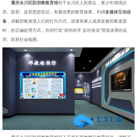
重庆永川区防邪教教育馆
对于永川区人民群众，青少年增强识
邪、防邪、反邪思想意识，有着优秀的教育效果，利用
多媒体互动设
备
，讲解邪教迷惑人们的行为方式，或者有家人或亲友被邪教迷惑
时，的正确处理方式，共同打造“崇尚科学 反对迷信”营造浓厚的反
邪、防邪社会氛围。