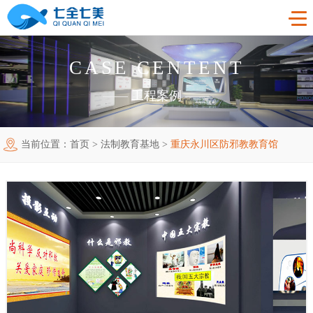
CASE CENTENT
首页
——
工程案例
——
工程案例
当前位置：
首页
>
法制教育基地
>
重庆永川区防邪教教育馆
产品中心
法制教育基地
购买指南
廉洁廉政展厅
法制教育基地数字化设备
新闻中心
禁毒教育基地
廉政馆电子设备
关于我们
党性教育基地
禁毒教育基地设备
联系我们
其他主题展厅
智慧党建中心多媒体设备
企业简介
智慧农业项目
展厅多媒体设备
企业文化