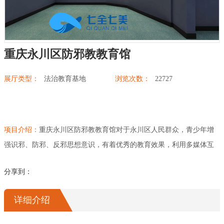
展厅幻影成像
重庆永川区防邪教教育馆
展厅类型：
法治教育基地
浏览次数：
22727
项目介绍：
​重庆永川区防邪教教育馆对于永川区人民群众，青少年增
强识邪、防邪、反邪思想意识，有着优秀的教育效果，利用多媒体互
动设备，讲解邪教迷惑人们的行为方式，或者有家人或亲友被邪教迷
分享到：
惑时，的正确处理方式，共同打造“崇尚科学 反对迷信”营造浓厚的反
邪、防邪社会氛围。
详细介绍