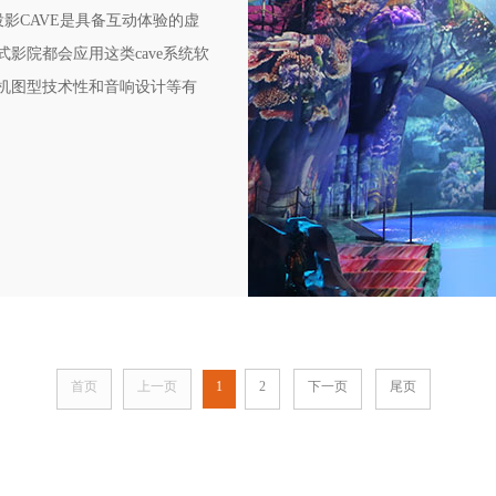
影CAVE是具备互动体验的虚
影院都会应用这类cave系统软
机图型技术性和音响设计等有
影院(沉浸式投影)，将画面投
片观看的情况下有一种置身电
首页
上一页
1
2
下一页
尾页