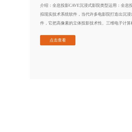
介绍：
全息投影CAVE沉浸式影院类型运用：全息投
拟现实技术系统软件，当代许多电影院打造出沉浸式
件，它把高像素的立体投影技术性、三维电子计算
机化学地融合在一起，特点层面大量的突显,,沉浸式
点击查看
放到超大显示屏或是拼接显示屏中，让观众们在影
影中的觉得，产生非同一般的观看电影感受。