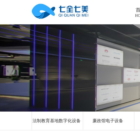
H
首页
工程案例
产品中心
法制教育基地
购买指南
廉洁廉政展厅
法制教育基地数字化设备
新闻中心
禁毒教育基地
廉政馆电子设备
关于我们
党性教育基地
禁毒教育基地设备
联系我们
其他主题展厅
智慧党建中心多媒体设备
企业简介
法制教育基地数字化设备
廉政馆电子设备
智慧农业项目
展厅多媒体设备
企业文化