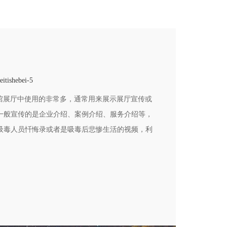
itishebei-5
馆展厅中使用的非常多，通常用来展示展厅宣传或
一般宣传的是企业介绍、案例介绍、服务介绍等，
吸毒人员忏悔录或者是吸毒后悲惨生活的视频，利
式体验，增加教育宣传效果。商显拼接屏价格不
理系统等差距较大，成百上十万都不等。