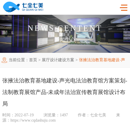
NEWS CENTENT
首页
——
新闻中心
——
工程案例
当前位置：
首页
>
展厅设计建设方案
>
张掖法治教育基地建设-声
产品中心
法制教育基地
光电法治教育馆方案策划-法制教育展馆产品-未成年法治宣传教育
购买指南
廉洁廉政展厅
法制教育基地数字化设备
张掖法治教育基地建设-声光电法治教育馆方案策划-
新闻中心
展馆设计布局
禁毒教育基地
廉政馆电子设备
法制教育展馆产品-未成年法治宣传教育展馆设计布
关于我们
党性教育基地
禁毒教育基地设备
局
时间：2022-07-19
浏览量：1497
作者：七全七美
来
联系我们
其他主题展厅
智慧党建中心多媒体设备
企业简介
源：https://www.cqdashuju.com
智慧农业项目
展厅多媒体设备
企业文化