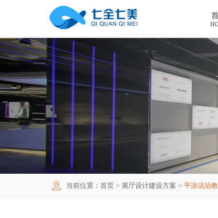
H
首页
工程案例
产品中心
法制教育基地
购买指南
廉洁廉政展厅
法制教育基地数字化设备
新闻中心
禁毒教育基地
廉政馆电子设备
关于我们
党性教育基地
禁毒教育基地设备
联系我们
其他主题展厅
智慧党建中心多媒体设备
企业简介
当前位置：
首页
>
展厅设计建设方案
>
平凉法治教
智慧农业项目
展厅多媒体设备
企业文化