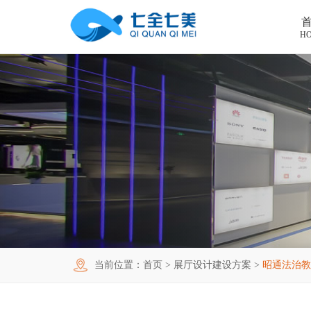
H
首页
工程案例
产品中心
法制教育基地
购买指南
廉洁廉政展厅
法制教育基地数字化设备
新闻中心
禁毒教育基地
廉政馆电子设备
关于我们
党性教育基地
禁毒教育基地设备
联系我们
其他主题展厅
智慧党建中心多媒体设备
企业简介
当前位置：
首页
>
展厅设计建设方案
>
昭通法治教
智慧农业项目
展厅多媒体设备
企业文化