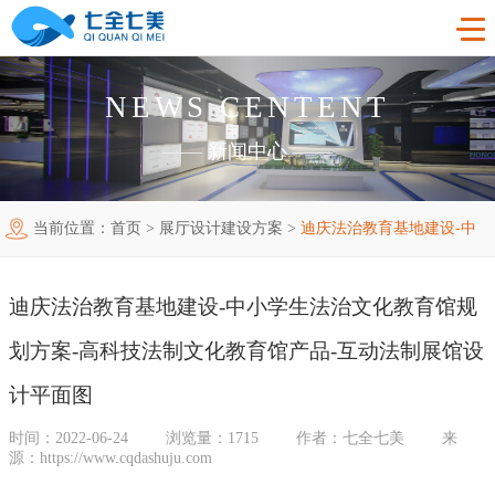
NEWS CENTENT
首页
——
新闻中心
——
工程案例
当前位置：
首页
>
展厅设计建设方案
>
迪庆法治教育基地建设-中
产品中心
法制教育基地
小学生法治文化教育馆规划方案-高科技法制文化教育馆产品-互动
购买指南
廉洁廉政展厅
法制教育基地数字化设备
迪庆法治教育基地建设-中小学生法治文化教育馆规
新闻中心
法制展馆设计平面图
禁毒教育基地
廉政馆电子设备
划方案-高科技法制文化教育馆产品-互动法制展馆设
关于我们
党性教育基地
禁毒教育基地设备
计平面图
时间：2022-06-24
浏览量：1715
作者：七全七美
来
联系我们
其他主题展厅
智慧党建中心多媒体设备
企业简介
源：https://www.cqdashuju.com
智慧农业项目
展厅多媒体设备
企业文化