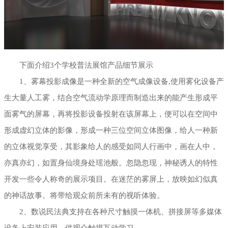
下面介绍3个学校普法展馆产品细节展示
1、雾幕投影成像是一种全新的空气成像设备,使用雾化设备产
生大量人工雾，结合空气流动学原理而制造出来的能产生形成平
面雾气的屏幕，再将投影设备投射在该屏幕上，便可以在空间中
形成虚幻立体的影像，形成一种三位空间立体图像，给人一种新
的立体视觉享受，其影象给人的感受如同人行画中，画在人中，
亦真亦幻，如置身仙境身处瑶池般。忽隐忽现，神秘诱人的特性
开发一些令人称奇的展示项目。在迷茫的雾屏上，放映如幻似真
的神话故事。将带给观众前所未有的视听体验。
2、数说民法典支持在各种尺寸触摸一体机、拼接屏等多媒体