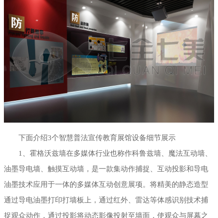
下面介绍3个智慧普法宣传教育展馆设备细节展示
1、霍格沃兹墙在多媒体行业也称作科鲁兹墙、魔法互动墙、
油墨导电墙、触摸互动墙，是一款集动作捕捉、互动投影和导电
油墨技术应用于一体的多媒体互动创意展项。将精美的静态造型
通过导电油墨打印打墙板上，通过红外、雷达等体感识别技术捕
捉观众动作，通过投影将动态影像投射至墙面，使观众与屏幕之