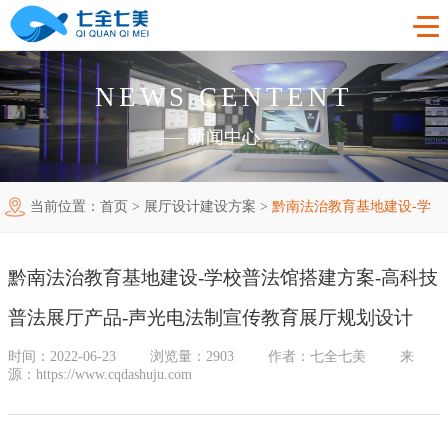
NEWS CENTENT
首页
——
新闻中心
——
工程案例
当前位置：
首页
>
展厅设计建设方案
>
黔南法治教育基地建设-学
产品中心
法制教育基地
校普法馆搭建方案-高科技普法展厅产品-声光电法制宣传教育展厅
购买指南
廉洁廉政展厅
法制教育基地数字化设备
黔南法治教育基地建设-学校普法馆搭建方案-高科技
新闻中心
规划设计
禁毒教育基地
廉政馆电子设备
普法展厅产品-声光电法制宣传教育展厅规划设计
关于我们
党性教育基地
禁毒教育基地设备
时间：2022-06-23
浏览量：2903
作者：七全七美
来
源：https://www.cqdashuju.com
联系我们
其他主题展厅
智慧党建中心多媒体设备
企业简介
智慧农业项目
展厅多媒体设备
企业文化