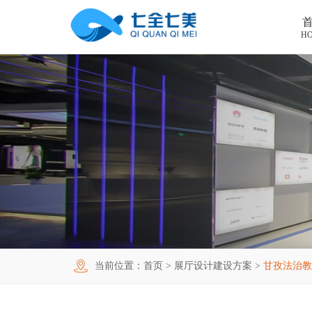
H
首页
工程案例
产品中心
法制教育基地
购买指南
廉洁廉政展厅
法制教育基地数字化设备
新闻中心
禁毒教育基地
廉政馆电子设备
关于我们
党性教育基地
禁毒教育基地设备
联系我们
其他主题展厅
智慧党建中心多媒体设备
企业简介
当前位置：
首页
>
展厅设计建设方案
>
甘孜法治教
智慧农业项目
展厅多媒体设备
企业文化