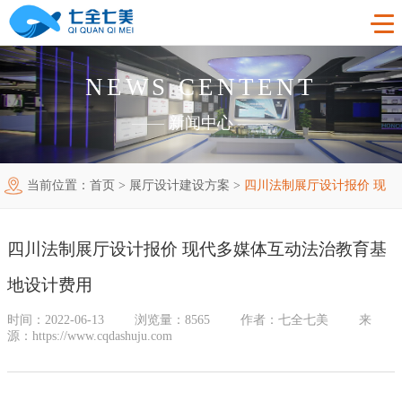
NEWS CENTENT
首页
——
新闻中心
——
工程案例
当前位置：
首页
>
展厅设计建设方案
>
四川法制展厅设计报价 现
产品中心
法制教育基地
代多媒体互动法治教育基地设计费用
购买指南
廉洁廉政展厅
法制教育基地数字化设备
四川法制展厅设计报价 现代多媒体互动法治教育基
新闻中心
禁毒教育基地
廉政馆电子设备
地设计费用
关于我们
党性教育基地
禁毒教育基地设备
时间：2022-06-13
浏览量：8565
作者：七全七美
来
源：https://www.cqdashuju.com
联系我们
其他主题展厅
智慧党建中心多媒体设备
企业简介
智慧农业项目
展厅多媒体设备
企业文化