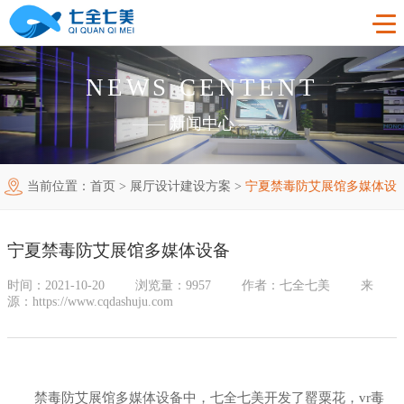
NEWS CENTENT
首页
——
新闻中心
——
工程案例
当前位置：
首页
>
展厅设计建设方案
>
宁夏禁毒防艾展馆多媒体设
产品中心
法制教育基地
备
购买指南
廉洁廉政展厅
法制教育基地数字化设备
宁夏禁毒防艾展馆多媒体设备
新闻中心
禁毒教育基地
廉政馆电子设备
时间：2021-10-20
浏览量：9957
作者：七全七美
来
源：https://www.cqdashuju.com
关于我们
党性教育基地
禁毒教育基地设备
联系我们
其他主题展厅
智慧党建中心多媒体设备
企业简介
禁毒防艾展馆多媒体设备中，七全七美开发了罂粟花，vr毒
智慧农业项目
展厅多媒体设备
企业文化