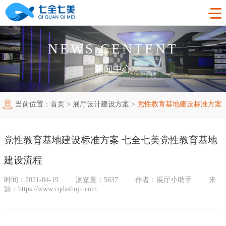
NEWS CENTENT
首页
——
新闻中心
——
工程案例
当前位置：
首页
>
展厅设计建设方案
>
党性教育基地建设标准方案
产品中心
法制教育基地
七全七美党性教育基地建设流程
购买指南
廉洁廉政展厅
法制教育基地数字化设备
党性教育基地建设标准方案 七全七美党性教育基地
新闻中心
禁毒教育基地
廉政馆电子设备
建设流程
关于我们
党性教育基地
禁毒教育基地设备
时间：2021-04-19
浏览量：5637
作者：展厅小助手
来
源：https://www.cqdashuju.com
联系我们
其他主题展厅
智慧党建中心多媒体设备
企业简介
智慧农业项目
展厅多媒体设备
企业文化