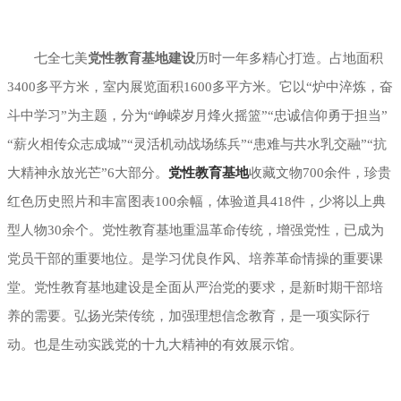
展厅幻影成像
七全七美
党性教育基地建设
历时一年多精心打造。占地面积
3400多平方米，室内展览面积1600多平方米。它以“炉中淬炼，奋
斗中学习”为主题，分为“峥嵘岁月烽火摇篮”“忠诚信仰勇于担当”
“薪火相传众志成城”“灵活机动战场练兵”“患难与共水乳交融”“抗
大精神永放光芒”6大部分。
党性教育基地
收藏文物700余件，珍贵
红色历史照片和丰富图表100余幅，体验道具418件，少将以上典
型人物30余个。党性教育基地重温革命传统，增强党性，已成为
党员干部的重要地位。是学习优良作风、培养革命情操的重要课
堂。党性教育基地建设是全面从严治党的要求，是新时期干部培
养的需要。弘扬光荣传统，加强理想信念教育，是一项实际行
动。也是生动实践党的十九大精神的有效展示馆。