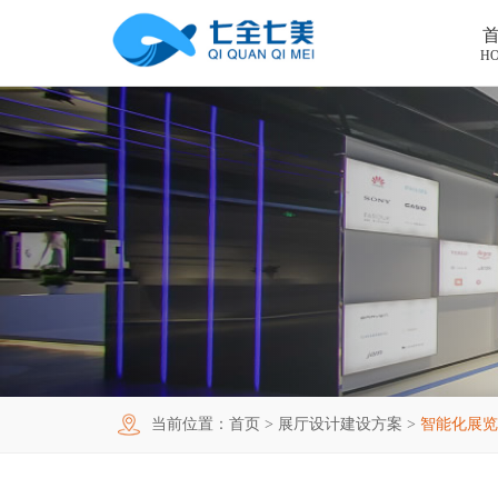
H
首页
工程案例
产品中心
法制教育基地
购买指南
廉洁廉政展厅
法制教育基地数字化设备
新闻中心
禁毒教育基地
廉政馆电子设备
关于我们
党性教育基地
禁毒教育基地设备
联系我们
其他主题展厅
智慧党建中心多媒体设备
企业简介
当前位置：
首页
>
展厅设计建设方案
>
智能化展览
智慧农业项目
展厅多媒体设备
企业文化