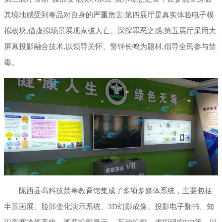
其境地感受到毒品对自身的严重危害;第四展厅是真实体验电子模
拟板块,借虚拟场景展现家破人亡、深深罪恶之感;第五展厅采用大
屏幕投影融合技术,以领导关怀、警钟长鸣为题材,倡导全民参与禁
毒。
陇西县高科技禁毒教育馆集成了多项多媒体系统，主要包括
半景画展、脸部变化演示系统、3D幻影成像、投影电子翻书、知