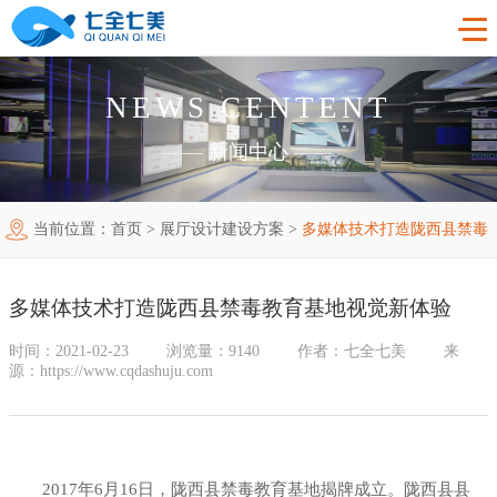
NEWS CENTENT
首页
——
新闻中心
——
工程案例
当前位置：
首页
>
展厅设计建设方案
>
多媒体技术打造陇西县禁毒
产品中心
法制教育基地
教育基地视觉新体验
购买指南
廉洁廉政展厅
法制教育基地数字化设备
多媒体技术打造陇西县禁毒教育基地视觉新体验
新闻中心
禁毒教育基地
廉政馆电子设备
时间：2021-02-23
浏览量：9140
作者：七全七美
来
源：https://www.cqdashuju.com
关于我们
党性教育基地
禁毒教育基地设备
联系我们
其他主题展厅
智慧党建中心多媒体设备
企业简介
2017年6月16日，陇西县禁毒教育基地揭牌成立。陇西县县
智慧农业项目
展厅多媒体设备
企业文化