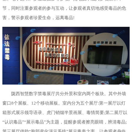
节，同时注重参观者的参与互动，让参观者真切地感受毒品的危
害，警示参观者珍爱生命，远离毒品!
陇西智慧数字禁毒展厅共分外景和室内两个板块。其中外墙
窗口8个展板、12个移动展板。室内分为五个展厅:第一展厅以灯
箱形式展示领导语录、虎门销烟半景画展、毒情简要;第二展厅以
“认识毒品”“展示毒品”为主题，提醒参观者擦亮眼睛，辨清毒品;
第三展厅借助“脸部变化演示系统”展示毒患之害，让参观者身临