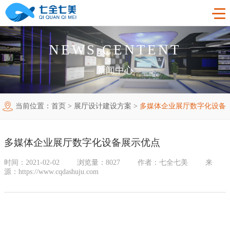
NEWS CENTENT
首页
——
新闻中心
——
工程案例
当前位置：
首页
>
展厅设计建设方案
>
多媒体企业展厅数字化设备
产品中心
法制教育基地
展示优点
购买指南
廉洁廉政展厅
法制教育基地数字化设备
多媒体企业展厅数字化设备展示优点
新闻中心
禁毒教育基地
廉政馆电子设备
时间：2021-02-02
浏览量：8027
作者：七全七美
来
源：https://www.cqdashuju.com
关于我们
党性教育基地
禁毒教育基地设备
联系我们
其他主题展厅
智慧党建中心多媒体设备
企业简介
智慧农业项目
展厅多媒体设备
企业文化