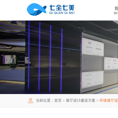
H
首页
工程案例
产品中心
法制教育基地
购买指南
廉洁廉政展厅
法制教育基地数字化设备
新闻中心
禁毒教育基地
廉政馆电子设备
关于我们
党性教育基地
禁毒教育基地设备
联系我们
其他主题展厅
智慧党建中心多媒体设备
企业简介
当前位置：
首页
>
展厅设计建设方案
>
环保展厅设
智慧农业项目
展厅多媒体设备
企业文化