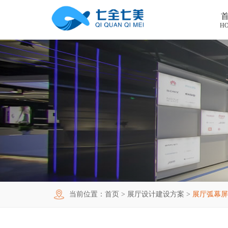
H
首页
工程案例
产品中心
法制教育基地
购买指南
廉洁廉政展厅
法制教育基地数字化设备
新闻中心
禁毒教育基地
廉政馆电子设备
关于我们
党性教育基地
禁毒教育基地设备
联系我们
其他主题展厅
智慧党建中心多媒体设备
企业简介
当前位置：
首页
>
展厅设计建设方案
>
展厅弧幕屏
智慧农业项目
展厅多媒体设备
企业文化