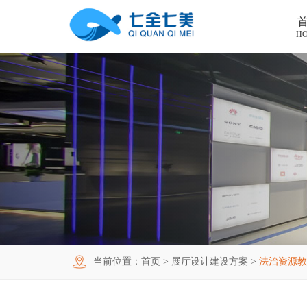
H
首页
工程案例
产品中心
法制教育基地
购买指南
廉洁廉政展厅
法制教育基地数字化设备
新闻中心
禁毒教育基地
廉政馆电子设备
关于我们
党性教育基地
禁毒教育基地设备
联系我们
其他主题展厅
智慧党建中心多媒体设备
企业简介
当前位置：
首页
>
展厅设计建设方案
>
法治资源教
智慧农业项目
展厅多媒体设备
企业文化