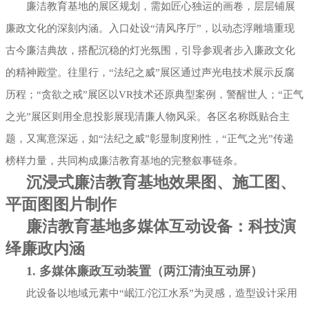
廉洁教育基地的展区规划，需如匠心独运的画卷，层层铺展
廉政文化的深刻内涵。入口处设“清风序厅”，以动态浮雕墙重现
古今廉洁典故，搭配沉稳的灯光氛围，引导参观者步入廉政文化
的精神殿堂。往里行，“法纪之威”展区通过声光电技术展示反腐
历程；“贪欲之戒”展区以VR技术还原典型案例，警醒世人；“正气
之光”展区则用全息投影展现清廉人物风采。各区名称既贴合主
题，又寓意深远，如“法纪之威”彰显制度刚性，“正气之光”传递
榜样力量，共同构成廉洁教育基地的完整叙事链条。
沉浸式廉洁教育基地效果图、施工图、
平面图图片制作
廉洁教育基地多媒体互动设备：科技演
绎廉政内涵
1. 多媒体廉政互动装置（两江清浊互动屏）
此设备以地域元素中“岷江/沱江水系”为灵感，造型设计采用