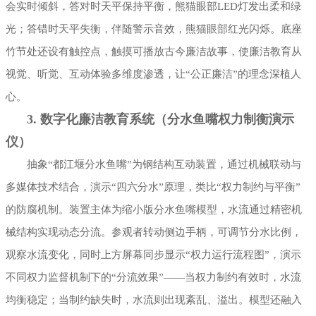
会实时倾斜，答对时天平保持平衡，熊猫眼部LED灯发出柔和绿
光；答错时天平失衡，伴随警示音效，熊猫眼部红光闪烁。底座
竹节处还设有触控点，触摸可播放古今廉洁故事，使廉洁教育从
视觉、听觉、互动体验多维度渗透，让“公正廉洁”的理念深植人
心。
3. 数字化廉洁教育系统（分水鱼嘴权力制衡演示
仪）
抽象“都江堰分水鱼嘴”为钢结构互动装置，通过机械联动与
多媒体技术结合，演示“四六分水”原理，类比“权力制约与平衡”
的防腐机制。装置主体为缩小版分水鱼嘴模型，水流通过精密机
械结构实现动态分流。参观者转动侧边手柄，可调节分水比例，
观察水流变化，同时上方屏幕同步显示“权力运行流程图”，演示
不同权力监督机制下的“分流效果”——当权力制约有效时，水流
均衡稳定；当制约缺失时，水流则出现紊乱、溢出。模型还融入