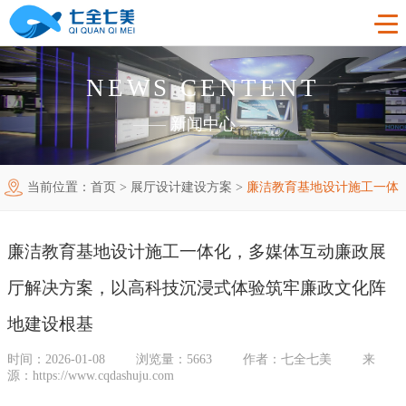
NEWS CENTENT
首页
——
新闻中心
——
工程案例
当前位置：
首页
>
展厅设计建设方案
>
廉洁教育基地设计施工一体
产品中心
法制教育基地
化，多媒体互动廉政展厅解决方案，以高科技沉浸式体验筑牢廉政
购买指南
廉洁廉政展厅
法制教育基地数字化设备
廉洁教育基地设计施工一体化，多媒体互动廉政展
新闻中心
文化阵地建设根基
禁毒教育基地
廉政馆电子设备
厅解决方案，以高科技沉浸式体验筑牢廉政文化阵
关于我们
党性教育基地
禁毒教育基地设备
地建设根基
时间：2026-01-08
浏览量：5663
作者：七全七美
来
联系我们
其他主题展厅
智慧党建中心多媒体设备
企业简介
源：https://www.cqdashuju.com
智慧农业项目
展厅多媒体设备
企业文化