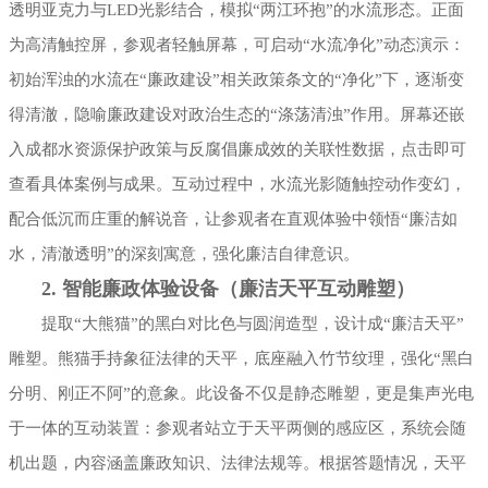
透明亚克力与LED光影结合，模拟“两江环抱”的水流形态。正面
为高清触控屏，参观者轻触屏幕，可启动“水流净化”动态演示：
初始浑浊的水流在“廉政建设”相关政策条文的“净化”下，逐渐变
得清澈，隐喻廉政建设对政治生态的“涤荡清浊”作用。屏幕还嵌
入成都水资源保护政策与反腐倡廉成效的关联性数据，点击即可
查看具体案例与成果。互动过程中，水流光影随触控动作变幻，
配合低沉而庄重的解说音，让参观者在直观体验中领悟“廉洁如
水，清澈透明”的深刻寓意，强化廉洁自律意识。
2. 智能廉政体验设备（廉洁天平互动雕塑）
提取“大熊猫”的黑白对比色与圆润造型，设计成“廉洁天平”
雕塑。熊猫手持象征法律的天平，底座融入竹节纹理，强化“黑白
分明、刚正不阿”的意象。此设备不仅是静态雕塑，更是集声光电
于一体的互动装置：参观者站立于天平两侧的感应区，系统会随
机出题，内容涵盖廉政知识、法律法规等。根据答题情况，天平