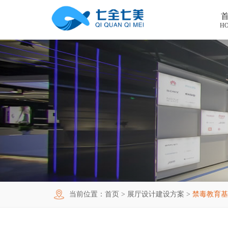
H
首页
工程案例
产品中心
法制教育基地
购买指南
廉洁廉政展厅
法制教育基地数字化设备
新闻中心
禁毒教育基地
廉政馆电子设备
关于我们
党性教育基地
禁毒教育基地设备
联系我们
其他主题展厅
智慧党建中心多媒体设备
企业简介
当前位置：
首页
>
展厅设计建设方案
>
禁毒教育基
智慧农业项目
展厅多媒体设备
企业文化