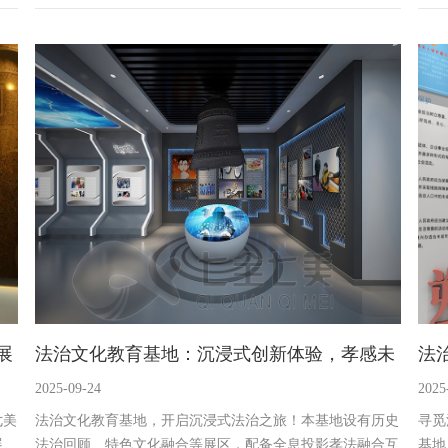
政智
馆内规划多展区，呈现学校成就。更有校史时间轴互动屏、
展区
者，
校训光影墙互动装置、校本课程 VR 体验舱、学术成就数据
控一
云触控台等多媒体互动设备，带来沉浸式体验，助力学校文
观者
化传承与发展。
展。
展
法治文化教育基地：沉浸式创新体验，孝感未
法
2025-09-24
2025
成年法治教育基地设计公司
治
七美
法治文化教育基地，开启沉浸式法治之旅！本基地设有历史
寻觅
展、
法治回顾、特色文化融合等展区，配备全息投影孝法融合互
基地