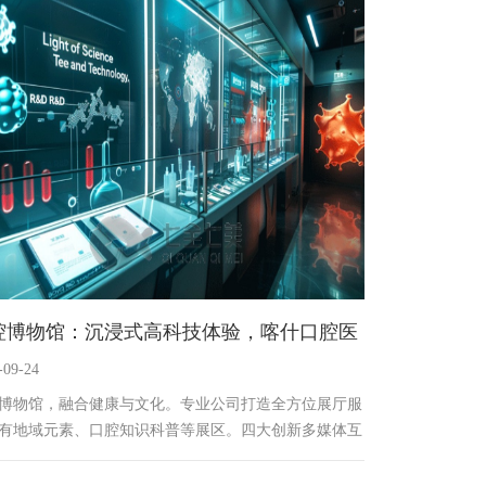
腔博物馆：沉浸式高科技体验，喀什口腔医
-09-24
博物馆设计公司
博物馆，融合健康与文化。专业公司打造全方位展厅服
有地域元素、口腔知识科普等展区。四大创新多媒体互
备，如抗菌奥秘探索机、牙龈健康探秘墙等，以智能科
来沉浸式体验，让参观者在互动中了解口腔健康知识，