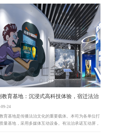
独特魅力。
制教育基地：沉浸式高科技体验，宿迁法治
-09-24
厅设计公司方案
教育基地是传播法治文化的重要载体。本司为各单位打
质量基地，采用多媒体互动设备。有法治承诺互动屏，
观者许下承诺领悟法治诚信；生态法治监测台，实时展