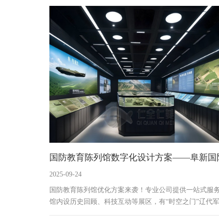
育，带来沉浸式体验，助力清廉理念深入人心。
国防教育陈列馆数字化设计方案——阜新国
2025-09-24
教育展厅设计公司
国防教育陈列馆优化方案来袭！专业公司提供一站式服
馆内设历史回顾、科技互动等展区，有“时空之门”辽代
探秘舱，以动态沙盘结合AR技术，带您穿越辽代；“玛