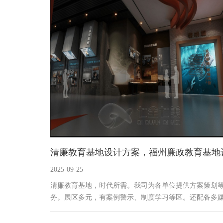
展厅幻影成像
清廉教育基地设计方案，福州廉政教育基地
2025-09-25
计公司
清廉教育基地，时代所需。我司为各单位提供方案策划
务。展区多元，有案例警示、制度学习等区。还配备多
互动设备，如廉政知识问答触屏机、廉政人物事迹投影
置、廉政风险模拟VR设备，以创新、智能方式开展清廉