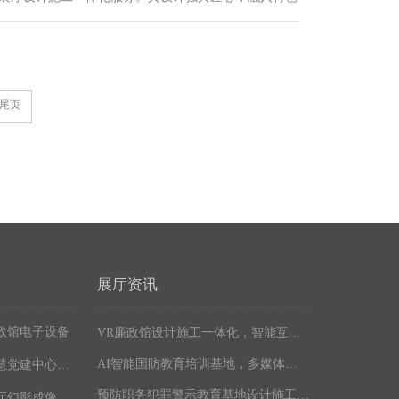
。馆内配备多媒体互动设备，如触控一体机、体感互动
、VR全景体验设备、AR投影互动桌等，让参观者沉浸
习法律知识，增强法治意识。该公司致力于打造高品质
，感受法治教育独特魅力。
尾页
展厅资讯
政馆电子设备
VR廉政馆设计施工一体化，智能互动多媒体廉政教育基地解决方案，以数字化技术赋能廉洁文化阵地建设
AI智能国防教育培训基地，多媒体互动国防博物馆解决方案，以设计施工一体化筑牢现代化国防教育阵地
智慧党建中心多媒体设备
预防职务犯罪警示教育基地设计施工，多媒体互动廉政展厅解决方案，以数字化声光电赋能现代化廉政教育阵地建设
厅幻影成像