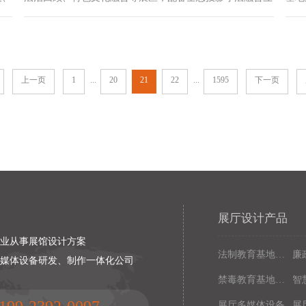
道触
动装置、山形法治迷宫多媒体互动装置等高科技多媒体互动
元素
式
设备。参观者可在互动体验中，感受法治魅力，增强法治意
设备
学校
识。重庆市七全七美智能科技有限公司精心打造，为法治文
式学
化教育贡献力量。
展厅
上一页
1
...
20
21
22
...
1595
下一页
展厅设计产品
专业从事展馆设计方案
法制教育基地数字化设备
廉
多媒体设备研发、制作一体化公司
禁毒教育基地设备
展厅多媒体设备
展