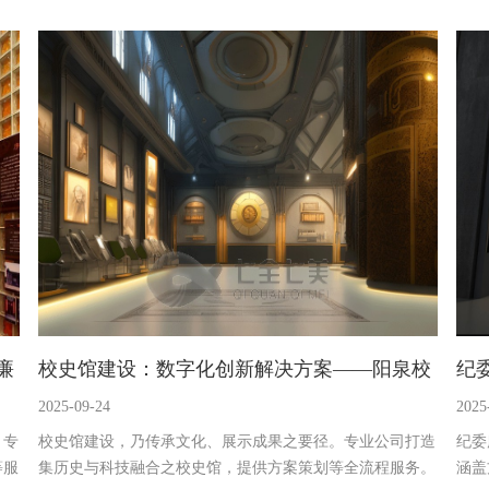
蒙
一体机、沉浸式红色法治 VR 体验舱等，让参观者沉浸式体
示生
，传
验红色法治魅力，提升法治素养，为红色法治文化传播贡献
治融
力量。
计助
廉
校史馆建设：数字化创新解决方案——阳泉校
纪
2025-09-24
2025
史展馆设计公司
教
，专
校史馆建设，乃传承文化、展示成果之要径。专业公司打造
纪委
等服
集历史与科技融合之校史馆，提供方案策划等全流程服务。
涵盖