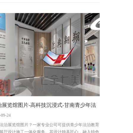
。还有多款高科技多媒体互动设备，如廉政知识问答触
体机、VR 廉政警示教育体验舱等，以创新方式助力参
学习廉政知识、感受腐败危害，推动廉政文化传播发
治展览馆图片-高科技沉浸式-甘南青少年法
-09-24
教育基地设计公司
法治展览馆图片？一家专业公司可提供青少年法治教育
展厅设计施工一体化服务。其设计独具匠心，融入特色