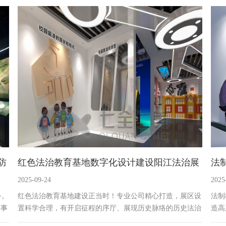
契约等意识，打造教育娱乐一体的法治教育基地。
感受
防
红色法治教育基地数字化设计建设阳江法治展
法
2025-09-24
2025
厅设计公司
展
务。
红色法治教育基地建设正当时！专业公司精心打造，展区设
法制
军事
置科学合理，有开启征程的序厅、展现历史脉络的历史法治
造高
瑙之
区等。还配备多种高科技多媒体互动设备，如红色法治触控
让参