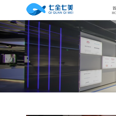
H
首页
工程案例
产品中心
法制教育基地
购买指南
廉洁廉政展厅
法制教育基地数字化设备
新闻中心
禁毒教育基地
廉政馆电子设备
关于我们
党性教育基地
禁毒教育基地设备
联系我们
其他主题展厅
智慧党建中心多媒体设备
企业简介
智慧农业项目
展厅多媒体设备
企业文化