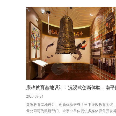
光”国防精神体验机，融合非遗与国防教育；“旧庙风云”
民大队沉浸式剧场，360°环幕重现历史。高品质陈列馆
播国防知识，弘扬国防精神。
廉政教育基地设计：沉浸式创新体验，南平
2025-09-24
政教育基地设计公司
廉政教育基地设计，创新体验来袭！当下廉政教育关键
业公司可为政府部门、企事业单位提供多媒体设备开发