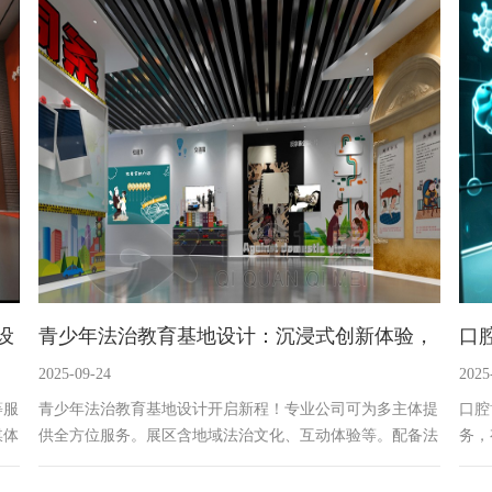
设
青少年法治教育基地设计：沉浸式创新体验，
口
2025-09-24
2025
新疆普法展厅设计公司
学
等服
青少年法治教育基地设计开启新程！专业公司可为多主体提
口腔
媒体
供全方位服务。展区含地域法治文化、互动体验等。配备法
务，
装
治年轮探索仪、契约圆互动屏等多媒体互动设备，以寓教于
动设
教
乐与沉浸式体验，让青少年深刻理解法治精神，增强环保、
技带