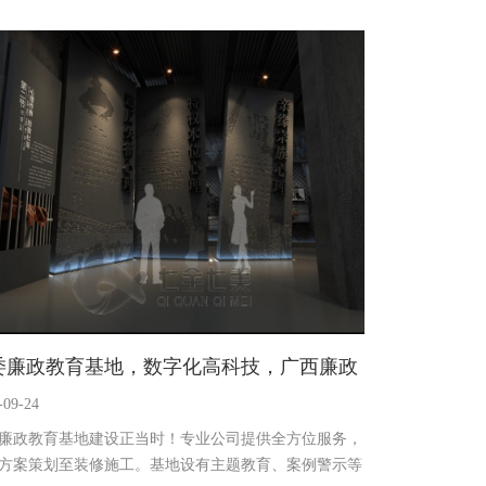
态数据；非遗普法剧场用AI换脸让参观者感受非遗与法
合；青少年法治迷宫助其在冒险中学习法律。以创新设
力法治文化传播。
委廉政教育基地，数字化高科技，广西廉政
-09-24
育基地解决方案公司
廉政教育基地建设正当时！专业公司提供全方位服务，
方案策划至装修施工。基地设有主题教育、案例警示等