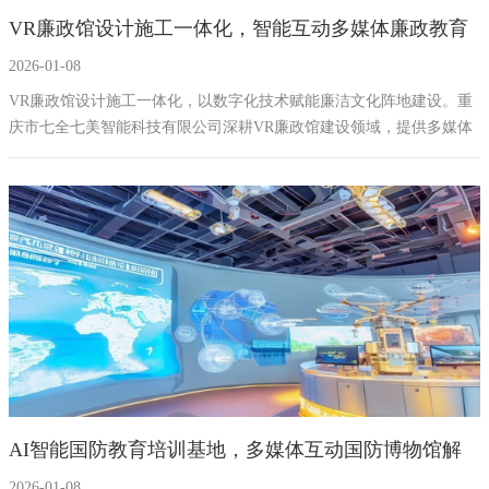
VR廉政馆设计施工一体化，智能互动多媒体廉政教育
展厅幻影成像
2026-01-08
基地解决方案，以数字化技术赋能廉洁文化阵地建设
VR廉政馆设计施工一体化，以数字化技术赋能廉洁文化阵地建设。重
庆市七全七美智能科技有限公司深耕VR廉政馆建设领域，提供多媒体
VR廉政馆设计、智能互动VR廉政馆方案及施工服务。公司集VR廉政
教育基地解决方案策划、多媒体设备开发、效果图绘制、施工图深化
及装修施工于一体，打造沉浸式廉政宣教阵地。核心设备如“权力迷宫
VR体验装置”“清廉人生七笔账AR计算器”等，将科技与廉洁文化熔
铸，兼具思想性与互动性。秉持“一地一品”原则，方案设计与施工全程
护航，助力构建风清气正的政治生态。VR廉政馆建设，优选专业团
队，共筑廉洁文化新高地。
AI智能国防教育培训基地，多媒体互动国防博物馆解
2026-01-08