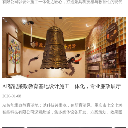
有限公司以设计施工一体化之匠心，打造兼具科技感与教育性的现代
化展馆。展馆以"天时地利人和"为核，设五大主题展区，层进式展陈如
历史长卷徐徐铺展。核心多媒体互动设备中，国防教育基地数字沙盘
以AR技术重现古代防御智慧，国防科技动态艺术墙借机械臂驱动演绎
科技强军之路，VR灾害模拟体验装置则以六自由度技术构建沉浸式安
全实训场景。公司深耕多媒体互动技术集成，提供国防人防展馆一站
式服务，数字化国防科技展厅解决方案将红色资源与现代声光电技术
熔铸一炉，为国防教育阵地筑牢根基，诚邀共筑国家安全屏障。
AI智能廉政教育基地设计施工一体化，专业廉政展厅
2026-01-08
数字化解决方案，以高科技赋能廉政教育阵地创新建设
AI智能廉政教育基地：以科技铸廉魂，创新育清风。重庆市七全七美
智能科技有限公司深耕此域，集多媒体设备开发、方案策划、效果图
设计、施工图绘制及装修施工于一体，打造兼具教育性与科技感的现
代化廉政教育阵地。其将AI、VR、全息等前沿技术与廉洁元素融合，