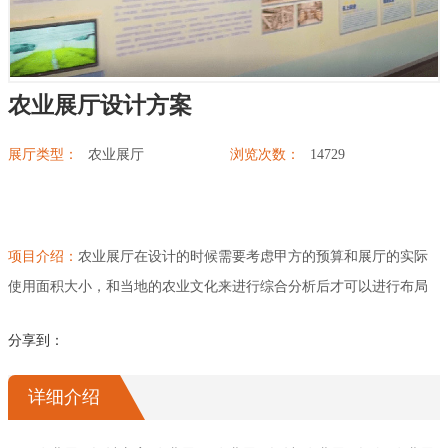
展厅幻影成像
农业展厅设计方案
展厅类型：
农业展厅
浏览次数：
14729
项目介绍：
农业展厅在设计的时候需要考虑甲方的预算和展厅的实际
使用面积大小，和当地的农业文化来进行综合分析后才可以进行布局
设计。一个好的农业展厅，除了要展现出农业的介绍教育作用，还需
分享到：
要设置好合理的参观路线，展示农业发展史、农业技术、农业成果、
农业文化等内容，同时需要当参观者进入展厅能快速捕捉到展厅的主
详细介绍
题和风格，既要有时代感，又要有现代科技元素。所以展厅内部的设
备设施的造型、颜色、灯光等手段突出重点展示内容，或通过多媒体