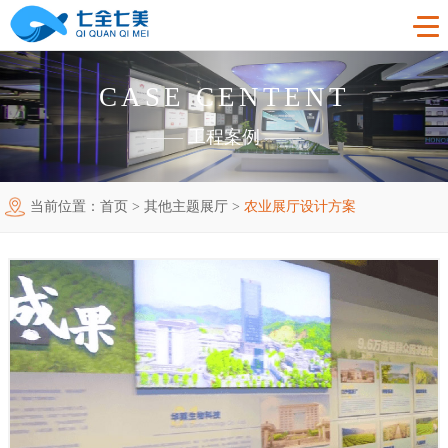
CASE CENTENT
首页
——
工程案例
——
工程案例
当前位置：
首页
>
其他主题展厅
>
农业展厅设计方案
产品中心
法制教育基地
购买指南
廉洁廉政展厅
法制教育基地数字化设备
新闻中心
禁毒教育基地
廉政馆电子设备
关于我们
党性教育基地
禁毒教育基地设备
联系我们
其他主题展厅
智慧党建中心多媒体设备
企业简介
智慧农业项目
展厅多媒体设备
企业文化