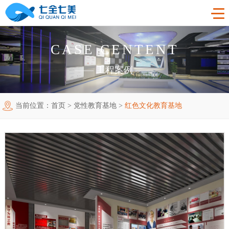
CASE CENTENT
首页
——
工程案例
——
工程案例
当前位置：
首页
>
党性教育基地
>
红色文化教育基地
产品中心
法制教育基地
购买指南
廉洁廉政展厅
法制教育基地数字化设备
新闻中心
禁毒教育基地
廉政馆电子设备
关于我们
党性教育基地
禁毒教育基地设备
联系我们
其他主题展厅
智慧党建中心多媒体设备
企业简介
智慧农业项目
展厅多媒体设备
企业文化